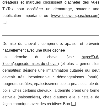
créateurs et marques choisissent d’acheter des vues
TikTok pour accélérer un démarrage, soutenir une
publication importante ou (
www.followerspascher.com
)
[
...
]
Dermite du cheval : comprendre, apaiser et prévenir
naturellement avec une huile ozonée
La dermite du cheval (voir
https://0-6-
7.com/pages/dermites-du-cheval
) (et plus largement les
dermatites) désigne une inflammation cutanée qui peut
devenir très inconfortable : démangeaisons (prurit),
rougeurs, croûtes, épaississement de la peau et chute de
poils. Chez certains chevaux, la dermite prend une forme
estivale (saisonnière), chez d’autres elle s’installe de
façon chronique avec des récidives.Bon [
...
]