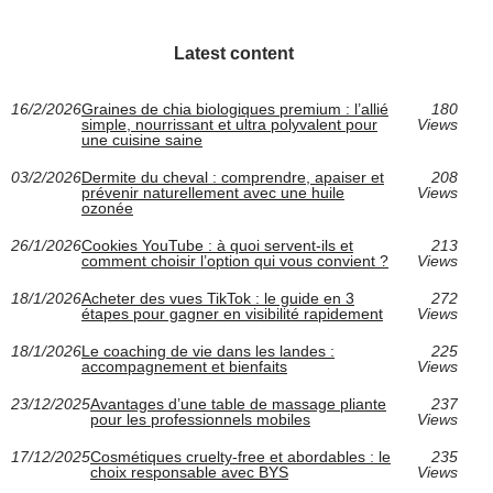
Latest content
16/2/2026
Graines de chia biologiques premium : l’allié
180
simple, nourrissant et ultra polyvalent pour
Views
une cuisine saine
03/2/2026
Dermite du cheval : comprendre, apaiser et
208
prévenir naturellement avec une huile
Views
ozonée
26/1/2026
Cookies YouTube : à quoi servent-ils et
213
comment choisir l’option qui vous convient ?
Views
18/1/2026
Acheter des vues TikTok : le guide en 3
272
étapes pour gagner en visibilité rapidement
Views
18/1/2026
Le coaching de vie dans les landes :
225
accompagnement et bienfaits
Views
23/12/2025
Avantages d’une table de massage pliante
237
pour les professionnels mobiles
Views
17/12/2025
Cosmétiques cruelty-free et abordables : le
235
choix responsable avec BYS
Views