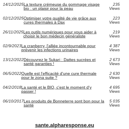
14/12/2025
La texture crémeuse du gommage visage
235
bio : un plaisir pour la peau
Views
02/12/2025
Optimiser votre qualité de vie grâce aux
223
cures thermales à Dax
Views
26/11/2025
Les outils numériques pour vous aider à
219
choisir le bon médecin généraliste
Views
02/9/2023
La cranberry, l'alliée incontournable pour
4 387
prévenir les infections urinaires
Views
13/12/2022
Découvrez le Sukari : Dattes sucrées et
2 673
santé garanties !
Views
06/5/2022
Quelle est l'efficacité d'une cure thermale
2 630
pour le zona suite ?
Views
04/2/2018
La santé et le BIO, c'est le moment d'y
4 695
passer !
Views
06/10/2017
Les produits de Bonneterre sont bon pour la
5 035
santé
Views
sante.alpharesponse.eu